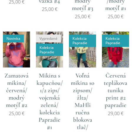
vážka #4
modrý
/modrý
25,00
€
motýľ #3
motýľ #1
25,00
€
25,00
€
25,00
€
Novinka
Vypredané
Kolekcia
Kolekcia
Papradie
Papradie
Kolekcia
Papradie
Zamatová
Mikina s
Voľná
Červená
mikina/
kapucňou/
mikina so
teplákova
červená/
1/2 zips/
zipsom/
tunika
modrý
vojenská
žlta/
print #2
motýľ #2
zelená/
MaHli
papradie
kolekcia
ručna
25,00
€
29,00
€
Papradie
blokova
#1
tlač/