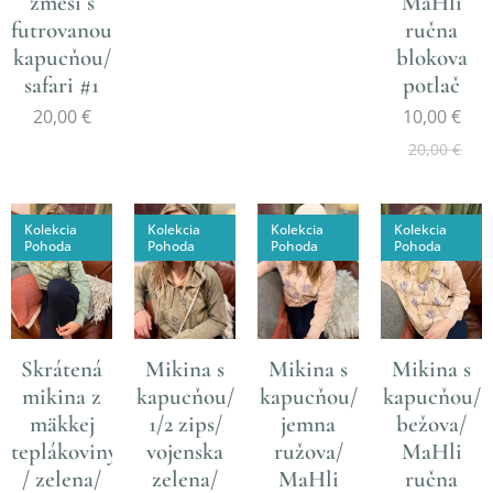
zmesi s
MaHli
futrovanou
ručna
kapucňou/
blokova
safari #1
potlač
20,00
€
10,00
€
20,00
€
Kolekcia
Kolekcia
Kolekcia
Kolekcia
Pohoda
Pohoda
Pohoda
Pohoda
Skrátená
Mikina s
Mikina s
Mikina s
mikina z
kapucňou/
kapucňou/
kapucňou/
mäkkej
1/2 zips/
jemna
bežova/
teplákoviny
vojenska
ružova/
MaHli
/ zelena/
zelena/
MaHli
ručna