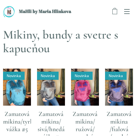
MaHli by Maria Hlinkova
Mikiny, bundy a svetre s
kapucňou
Novinka
Novinka
Novinka
Novinka
Zamatová
Zamatová
Zamatová
Zamatová
mikina/tyrkysová/hnedá
mikina/
mikina/
mikina
vážka #5
sivá/hnedá
ružová/
/fialová