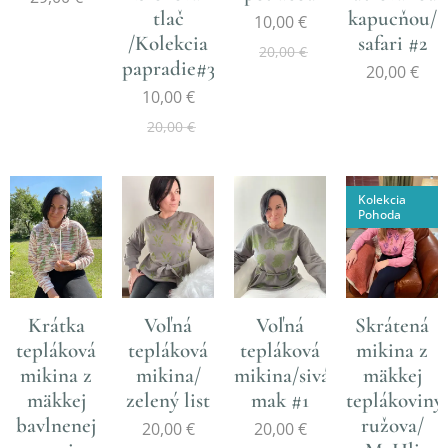
tlač
kapucňou/
10,00
€
/Kolekcia
safari #2
20,00
€
papradie#3
20,00
€
10,00
€
20,00
€
Kolekcia
Pohoda
Krátka
Voľná
Voľná
Skrátená
tepláková
tepláková
tepláková
mikina z
mikina z
mikina/
mikina/sivá/zelený
mäkkej
mäkkej
zelený list
mak #1
teplákoviny
bavlnenej
ružova/
20,00
€
20,00
€