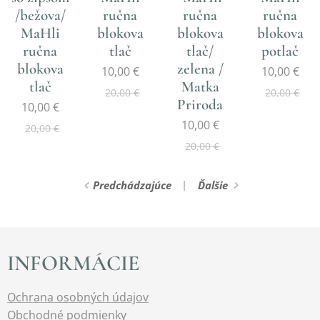
/bežova/
ručna
ručna
ručna
MaHli
blokova
blokova
blokova
ručna
tlač
tlač/
potlač
blokova
zelena /
10,00
€
10,00
€
tlač
Matka
20,00
€
20,00
€
Priroda
10,00
€
10,00
€
20,00
€
20,00
€
Predchádzajúce
Ďalšie
INFORMÁCIE
Ochrana osobných údajov
Obchodné podmienky