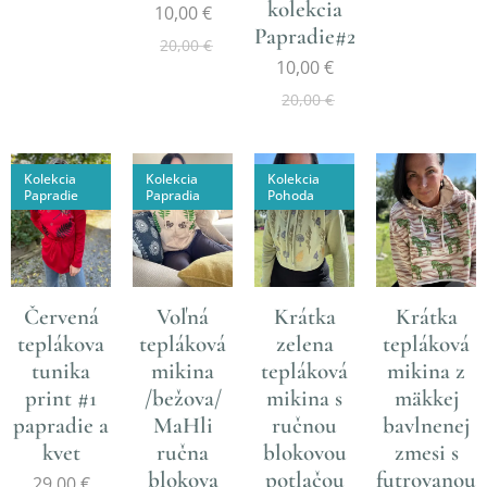
kolekcia
10,00
€
Papradie#2
20,00
€
10,00
€
20,00
€
Kolekcia
Kolekcia
Kolekcia
Papradie
Papradia
Pohoda
Červená
Voľná
Krátka
Krátka
teplákova
tepláková
zelena
tepláková
tunika
mikina
tepláková
mikina z
print #1
/bežova/
mikina s
mäkkej
papradie a
MaHli
ručnou
bavlnenej
kvet
ručna
blokovou
zmesi s
blokova
potlačou
futrovanou
29,00
€