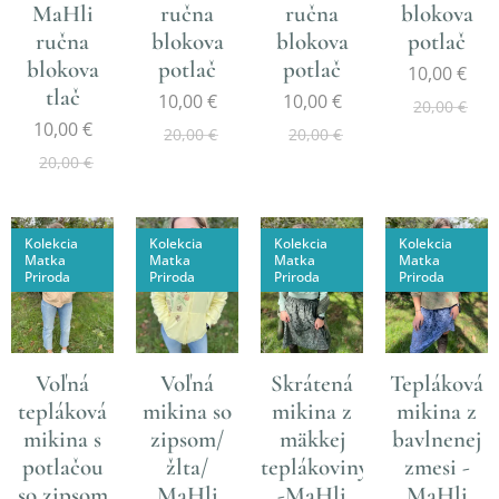
MaHli
ručna
ručna
blokova
ručna
blokova
blokova
potlač
blokova
potlač
potlač
10,00
€
tlač
10,00
€
10,00
€
20,00
€
10,00
€
20,00
€
20,00
€
20,00
€
Kolekcia
Kolekcia
Kolekcia
Kolekcia
Matka
Matka
Matka
Matka
Priroda
Priroda
Priroda
Priroda
Voľná
Voľná
Skrátená
Tepláková
tepláková
mikina so
mikina z
mikina z
mikina s
zipsom/
mäkkej
bavlnenej
potlačou
žlta/
teplákoviny
zmesi -
so zipsom
MaHli
-MaHli
MaHli