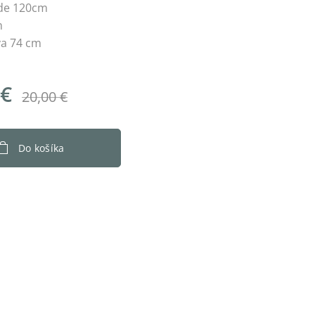
de 120cm
m
va 74 cm
€
20,00
€
Do košíka