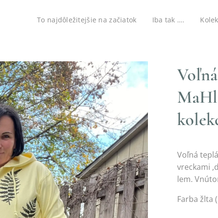
To najdôležitejšie na začiatok
Iba tak ….
Kolek
Voľná
MaHli
kolek
Voľná tepl
vreckami ,
lem. Vnúto
Farba žlta 