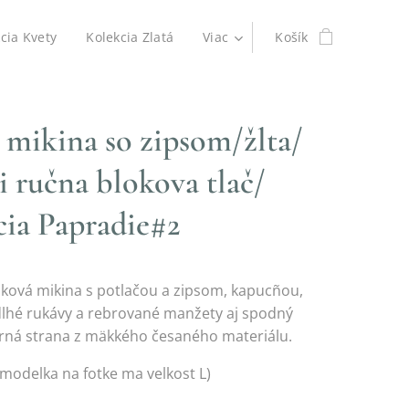
cia Kvety
Kolekcia Zlatá
Viac
Košík
 mikina so zipsom/žlta/
 ručna blokova tlač/
cia Papradie#2
áková mikina s potlačou a zipsom, kapucñou,
dlhé rukávy a rebrované manžety aj spodný
rná strana z mäkkého česaného materiálu.
(modelka na fotke ma velkost L)