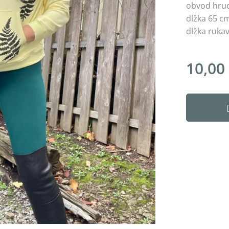
obvod hru
dlžka 65 c
dlžka ruka
10,00