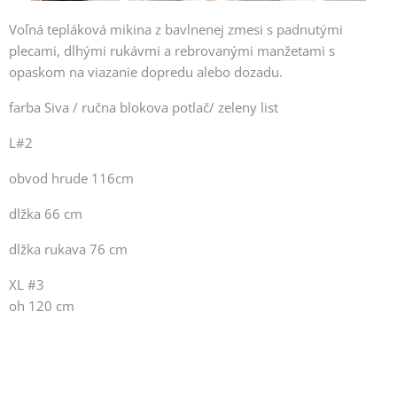
Voľná tepláková mikina z bavlnenej zmesi s padnutými
plecami, dlhými rukávmi a rebrovanými manžetami s
opaskom na viazanie dopredu alebo dozadu.
farba Siva / ručna blokova potlač/ zeleny list
L#2
obvod hrude 116cm
dlžka 66 cm
dlžka rukava 76 cm
XL #3
oh 120 cm