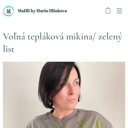
MaHli by Maria Hlinkova
Voľná tepláková mikina/ zelený
list