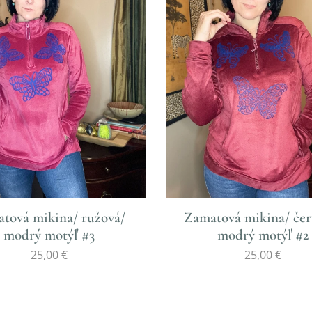
tová mikina/ ružová/
Zamatová mikina/ čer
modrý motýľ #3
modrý motýľ #2
25,00
€
25,00
€