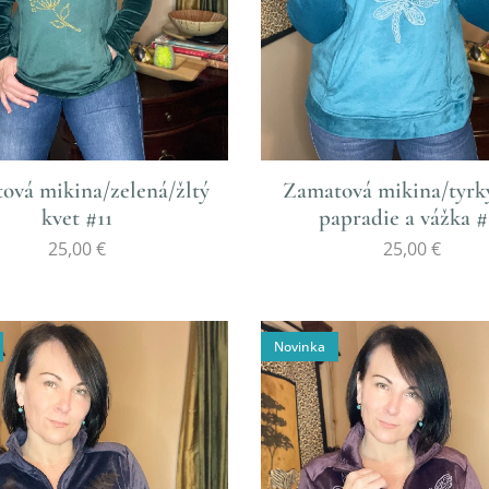
ová mikina/zelená/žltý
Zamatová mikina/tyrk
kvet #11
papradie a vážka #
25,00
€
25,00
€
Novinka