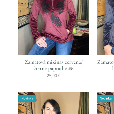
Zamatová mikina/ červená/
Zamatov
čierné papradie #8
25,00
€
Novinka
Novinka