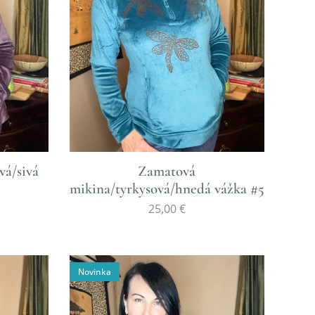
vá/sivá
Zamatová
mikina/tyrkysová/hnedá vážka #5
25,00
€
Novinka