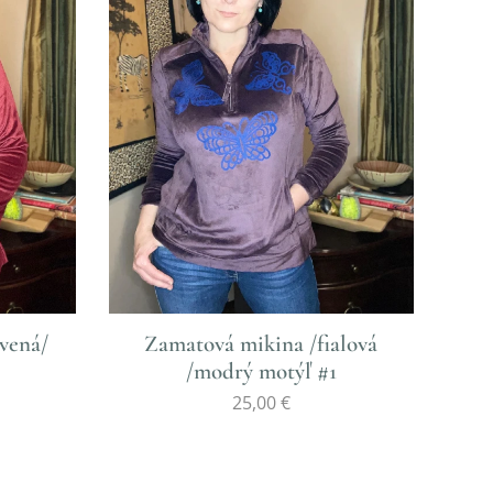
vená/
Zamatová mikina /fialová
/modrý motýľ #1
25,00
€