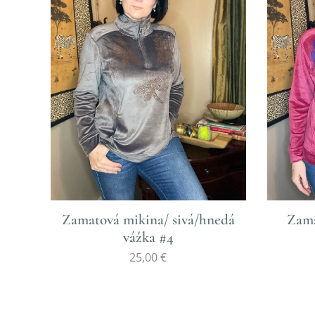
Zamatová mikina/ sivá/hnedá
Zama
vážka #4
25,00
€