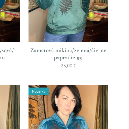
ysová/
Zamatová mikina/zelená/čierne
10
papradie #9
25,00
€
Novinka