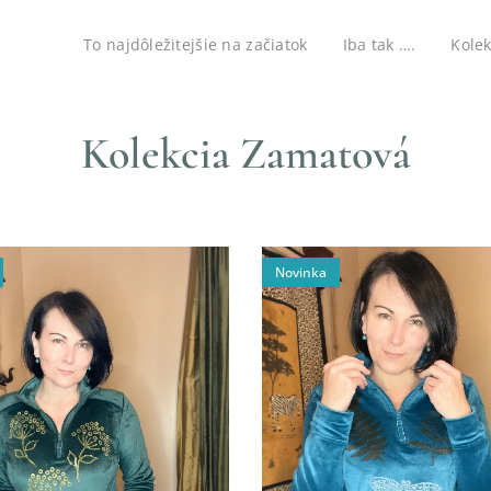
To najdôležitejšie na začiatok
Iba tak ….
Kolek
Kolekcia Zamatová
Novinka