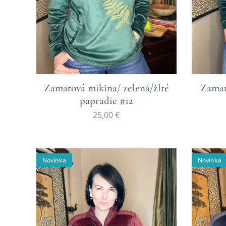
Zamatová mikina/ zelená/žlté
Zamat
papradie #12
25,00
€
Novinka
Novinka