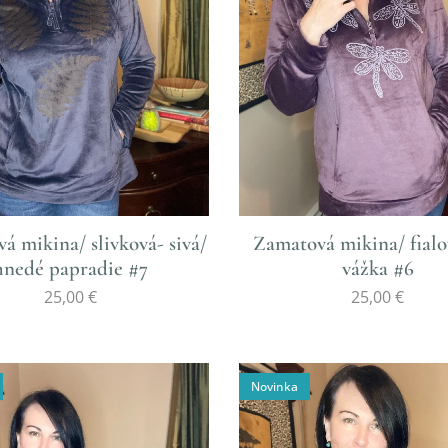
á mikina/ slivková- sivá/
Zamatová mikina/ fialo
hnedé papradie #7
vážka #6
25,00
€
25,00
€
Novinka