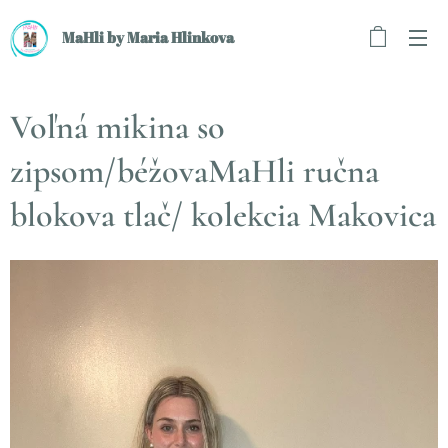
MaHli by Maria Hlinkova
Voľná mikina so
zipsom/béžovaMaHli ručna
blokova tlač/ kolekcia Makovica