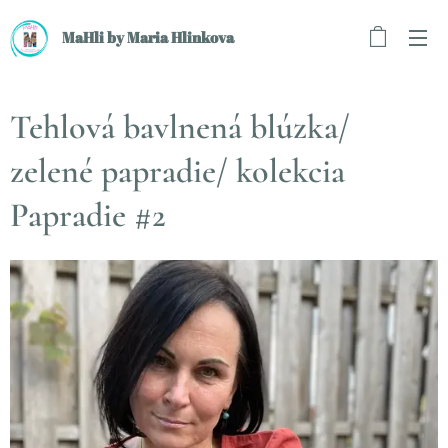
MaHli by Maria Hlinkova
Tehlová bavlnená blúzka/
zelené papradie/ kolekcia
Papradie #2