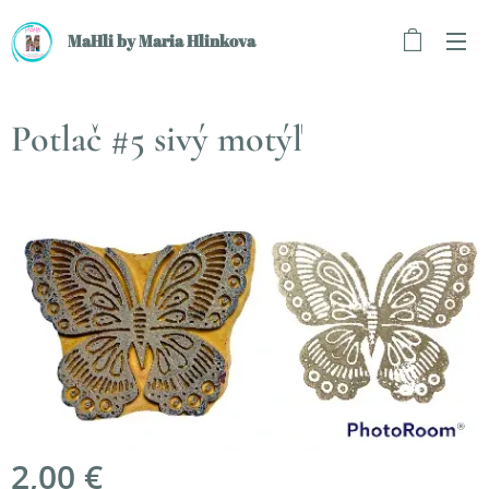
MaHli by Maria Hlinkova
Potlač #5 sivý motýľ
2,00
€