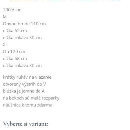
100% ľan
M
Obvod hrude 110 cm
dľžka 62 cm
dľžka rukáva 30 cm
XL
Oh 120 cm
dľžka 68 cm
dľžka rukáva 30 cm
krátky rukáv na viazanie
otvorený výstrih do V
blúzka je jemne do A
na bokoch sú malé rozparky
náušnice k tomu zdarma
Vyberte si variant: