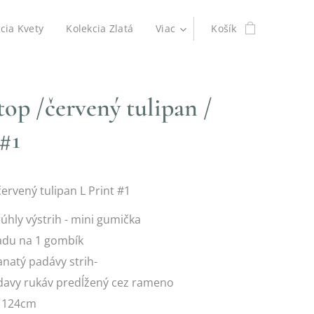
cia Kvety
Kolekcia Zlatá
Viac
Košík
top /červený tulipan /
 #1
červený tulipan L Print #1
úhly výstrih - mini gumička
adu na 1 gombík
natý padávy strih-
davy rukáv predĺžený cez rameno
 124cm