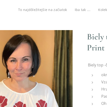
To najdôležitejšie na začiatok
Iba tak ….
Kolek
Biely 
Print
Biely top -
okr
Vz
Hra
Pa
Oh