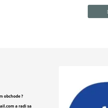
om obchode ?
il.com a radi sa