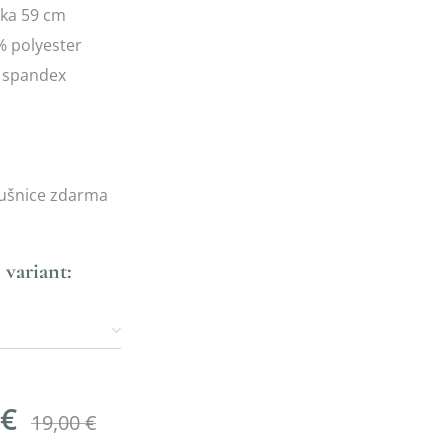
žka 59 cm
% polyester
 spandex
ušnice zdarma
 variant:
€
19,00
€