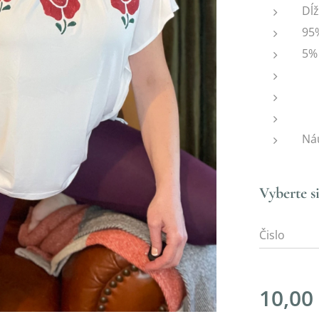
Dĺ
95
5%
Ná
Vyberte si
Čislo
10,00