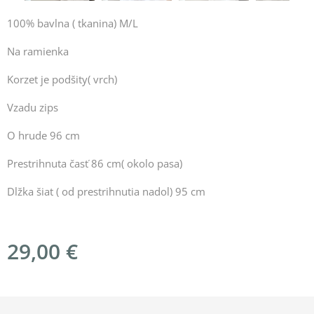
100% bavlna ( tkanina) M/L
Na ramienka
Korzet je podšity( vrch)
Vzadu zips
O hrude 96 cm
Prestrihnuta časť 86 cm( okolo pasa)
Dlžka šiat ( od prestrihnutia nadol) 95 cm
29,00
€